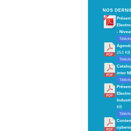
NOS DERNI
Présent
Electro
- Niveau
Téléch
Agenda
253 KB
Télécha
Catalo
inter 
Téléch
Présent
Electro
Industr
KB
Téléch
Conten
cybers