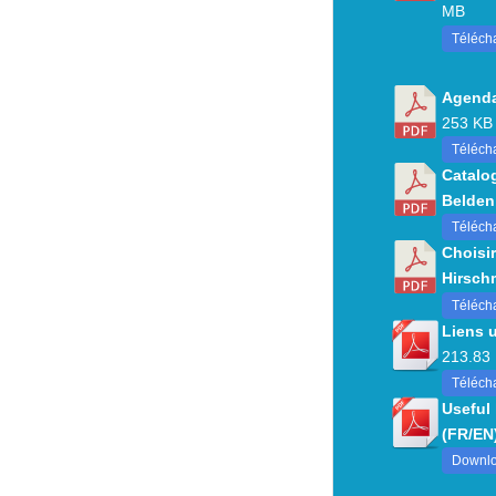
MB
Téléch
Agenda
253 KB
Télécha
Catalo
Belden
Télécha
Choisir
Hirsch
Téléch
Liens 
213.83
Télécha
Useful
(FR/EN
Downlo