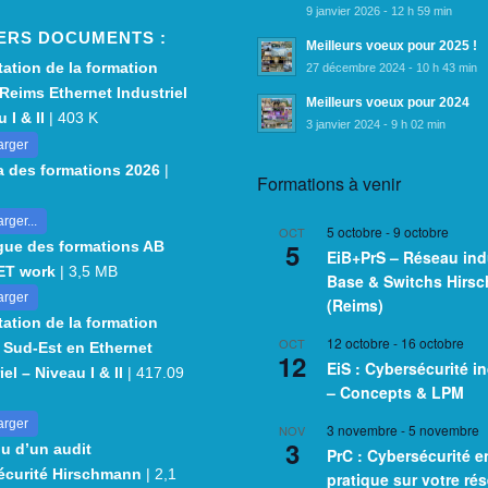
9 janvier 2026 - 12 h 59 min
ERS DOCUMENTS :
Meilleurs voeux pour 2025 !
ation de la formation
27 décembre 2024 - 10 h 43 min
Reims Ethernet Industriel
Meilleurs voeux pour 2024
 I & II
| 403 K
3 janvier 2024 - 9 h 02 min
arger
 des formations 2026
|
Formations à venir
rger...
5 octobre
-
9 octobre
OCT
5
gue des formations AB
EiB+PrS – Réseau indu
NET work
| 3,5 MB
Base & Switchs Hirs
arger
(Reims)
ation de la formation
12 octobre
-
16 octobre
OCT
 Sud-Est en Ethernet
12
EiS : Cybersécurité in
iel – Niveau I & II
| 417.09
– Concepts & LPM
arger
3 novembre
-
5 novembre
NOV
3
u d’un audit
PrC : Cybersécurité e
écurité Hirschmann
| 2,1
pratique sur votre ré