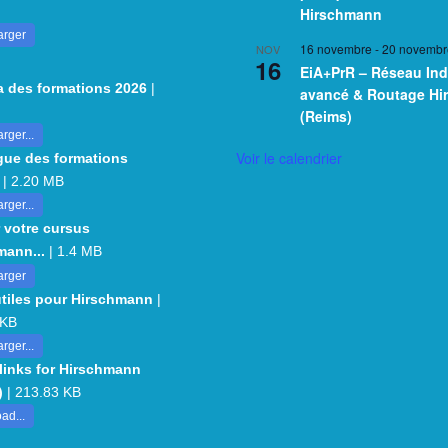
Hirschmann
arger
16 novembre
-
20 novembr
NOV
16
EiA+PrR – Réseau Ind
 des formations 2026
|
avancé & Routage H
(Reims)
rger...
Voir le calendrier
gue des formations
| 2.20 MB
rger...
 votre cursus
mann...
| 1.4 MB
arger
utiles pour Hirschmann
|
 KB
rger...
 links for Hirschmann
)
| 213.83 KB
ad...